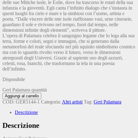
delle sue Mitiche isole, le Eolie, dove ha trascorso le estati della sua
infanzia e la gioventù. Egli canta l’infinito dialogo che s’instaura in
questi luoghi fra cielo e mare e la simbiosi con l’uomo, artista e
poeta. “Dalle viscere delle mie isole riaffiorano vasi, urne cinerarie,
guardano il sole e rivivono nel tempo, fuori dal tempo, nelle
dimensioni infinite degli elementi”, scriveva il pittore.
L’opera di Palamara celebra il sanguigno legame che lo lega alla sua
terra, forme e colori, segni e immagini, che si generano dalla
metamorfosi del reale sfociando nel più squisito simbolismo cosmico
ma con lo sguardo rivolto verso il futuro, verso le dimensioni
atemporali degli Universi. Grazie al sapiente uso degli azzurri,
celesti, rosa, bianchi, che trasformano la tela in una poesia
dell’infinito.
Disponibile
Geri Palamara quantità
Aggiungi al carrello
COD:
GER5144-1
Categoria:
Altri artisti
Tag:
Geri Palamara
Descrizione
Descrizione