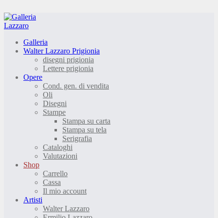
Galleria
Walter Lazzaro Prigionia
disegni prigionia
Lettere prigionia
Opere
Cond. gen. di vendita
Oli
Disegni
Stampe
Stampa su carta
Stampa su tela
Serigrafia
Cataloghi
Valutazioni
Shop
Carrello
Cassa
Il mio account
Artisti
Walter Lazzaro
Ermilio Lazzaro