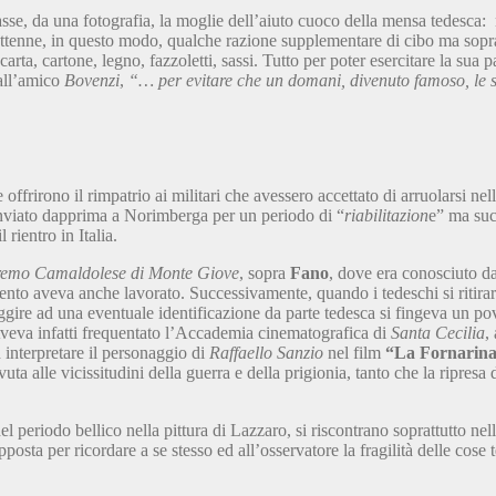
rasse, da una fotografia, la moglie dell’aiuto cuoco della mensa tedesca:
tenne, in questo modo, qualche razione supplementare di cibo ma soprattut
arta, cartone, legno, fazzoletti, sassi. Tutto per poter esercitare la sua
all’amico
Bovenzi
,
“… per evitare che un domani, divenuto famoso, le sue
ffrirono il rimpatrio ai militari che avessero accettato di arruolarsi ne
u inviato dapprima a Norimberga per un periodo di “
riabilitazion
e” ma suc
ientro in Italia.
remo Camaldolese di Monte Giove
, sopra
Fano
, dove era conosciuto da
ento aveva anche lavorato. Successivamente, quando i tedeschi si ritiraro
ggire ad una eventuale identificazione da parte tedesca si fingeva
un pov
 Aveva infatti frequentato l’Accademia cinematografica di
Santa Cecilia
,
d interpretare il personaggio di
Raffaello Sanzio
nel film
“La Fornarin
uta alle vicissitudini della guerra e della prigionia, tanto che la ripresa
periodo bellico nella pittura di Lazzaro, si riscontrano soprattutto nell
posta per ricordare a se stesso ed all’osservatore la fragilità delle cose 