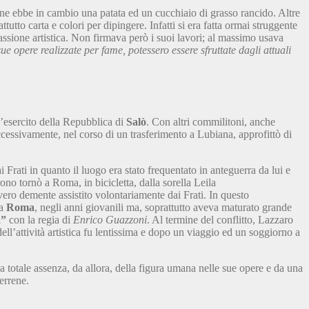
ne ebbe in cambio una patata ed un cucchiaio di grasso rancido. Altre
to carta e colori per dipingere. Infatti si era fatta ormai struggente
 passione artistica. Non firmava però i suoi lavori; al massimo usava
 opere realizzate per fame, potessero essere sfruttate dagli attuali
ll’esercito della Repubblica di
Salò
. Con altri commilitoni, anche
cessivamente, nel corso di un trasferimento a Lubiana, approfittò di
i Frati in quanto il luogo era stato frequentato
in anteguerra da lui e
no tornò a Roma, in bicicletta, dalla sorella Leila
ero demente assistito volontariamente dai Frati. In questo
 a
Roma
, negli anni giovanili ma, soprattutto aveva maturato grande
a”
con la regia di
Enrico Guazzoni
. Al termine del conflitto, Lazzaro
 dell’attività artistica fu lentissima e dopo un viaggio ed un soggiorno a
a totale assenza, da allora, della figura umana nelle sue opere e da una
terrene.