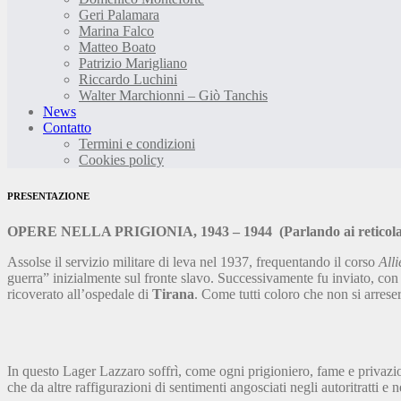
Geri Palamara
Marina Falco
Matteo Boato
Patrizio Marigliano
Riccardo Luchini
Walter Marchionni – Giò Tanchis
News
Contatto
Termini e condizioni
Cookies policy
PRESENTAZIONE
OPERE NELLA PRIGIONIA, 1943 – 1944
(Parlando ai reticola
Assolse il servizio militare di leva nel 1937, frequentando il corso
Alli
guerra” inizialmente sul fronte slavo. Successivamente fu inviato, con
ricoverato all’ospedale di
Tirana
. Come tutti coloro che non si arres
In questo Lager Lazzaro soffrì, come ogni prigioniero, fame e privazion
che da altre raffigurazioni di sentimenti angosciati negli autoritratti e n