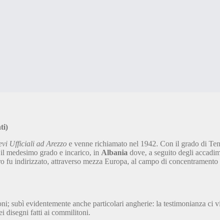
ti)
evi Ufficiali ad Arezzo
e venne richiamato nel 1942. Con il grado di Tene
 il medesimo grado e incarico, in
Albania
dove, a seguito degli accadime
ero fu indirizzato, attraverso mezza Europa, al campo di concentramento
i; subì evidentemente anche particolari angherie: la testimonianza ci vi
ei disegni fatti ai commilitoni.