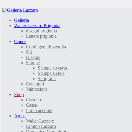
Galleria
Walter Lazzaro Prigionia
disegni prigionia
Lettere prigionia
Opere
Cond. gen. di vendita
Oli
Disegni
Stampe
Stampa su carta
Stampa su tela
Serigrafia
Cataloghi
Valutazioni
Shop
Carrello
Cassa
Il mio account
Artisti
Walter Lazzaro
Ermilio Lazzaro
Domenico Monteforte