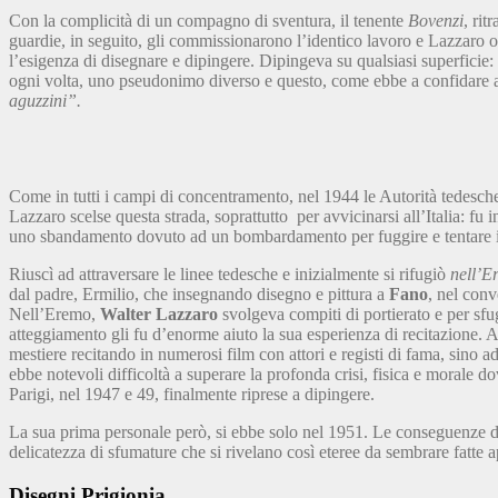
Con la complicità di un compagno di sventura, il tenente
Bovenzi
, rit
guardie, in seguito, gli commissionarono l’identico lavoro e Lazzaro ot
l’esigenza di disegnare e dipingere. Dipingeva su qualsiasi superficie: c
ogni volta, uno pseudonimo diverso e questo, come ebbe a confidare 
aguzzini”.
Come in tutti i campi di concentramento, nel 1944 le Autorità tedesche o
Lazzaro scelse questa strada, soprattutto
per avvicinarsi all’Italia: f
uno sbandamento dovuto ad un bombardamento per fuggire e tentare il r
Riuscì ad attraversare le linee tedesche e inizialmente si rifugiò
nell’E
dal padre, Ermilio, che
insegnando disegno e pittura a
Fano
, nel conv
Nell’Eremo,
Walter Lazzaro
svolgeva compiti di portierato e per sfu
atteggiamento gli fu d’enorme aiuto la sua esperienza di recitazione.
mestiere recitando in numerosi film con attori e registi di fama, sino a
ebbe notevoli difficoltà a superare la profonda crisi, fisica e morale dov
Parigi, nel 1947 e 49, finalmente riprese a dipingere.
La sua prima personale però, si ebbe solo nel 1951. Le conseguenze del 
delicatezza di sfumature che si rivelano così eteree da sembrare fatte ap
Disegni Prigionia